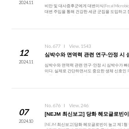
2024.11
비만 및 대사증후군에게 대변이식(Fecal Micro
대변 주입을 통해 건강한 세균 군집을 도입하고 
대변이식은 질병을 치료하는 치료옵션으로 주목받
시술인 ’대변이식(FMT)’은 최근 다양한 치료
있는지 연구하면서, 건강이 장내 미생물군(마이
있고, 임상에서는 치료 성공률이 높은 질환에 대
변이식 가이드라인을 마련해야 한다는 데 전문
No. 677
View. 1543
기내과를 포함해 감염내과, 진단검사의학과 등 
12
성 클로스트로이데스 디피실 감염(Clostridioide
심박수와 면역력 관련 연구-안정 시
난치성 CDI 치료에 대한 대변이식의 전체 성공률은
2024.11
자에게 대변이식을 시행하는 경우 규정을 따르거나
심박수와 면역력 관련 연구-안정 시 심박수가 빠를수록
주의하도록 경고했다. 가이드라인에서는 대변 기
이다. 실제로 간단하면서도 중요한 생체 신호인 R
3개월마다 동일한 임상평가와 혈청 및 대변검사를
수록 염증 수준이 높아지고 고혈압, 심부전, 심방
후 서면동의서를 작성해야 한다. 기증자 선별을 
을수록 종종 심혈관 체력이 향상되고 자율신경 균
수 있는 약물 등을 확인하도록 명시하였다. 준비
대사질환 및 염증 관련 지표인 이완기 혈압, 염증수치
가 대변이식에 악영향을 미칠 수 있기 때문이다
다. 이번 연구는 2016년부터 2022년까지 Chaum
대변량 30~50g…캡슐도 활용 가능 대변이식 시 
류마티스 관절염이나 염증성 장 질환과 같은 자가면역 
도록 권고했으며, 엄격하게 선별된 신선대변(fre
No. 676
View. 246
한 데이터가 누락된 사람(n=1), 6) 부정맥의 병
07
했다. 먹을 수 있는 캡슐은 대변이식을 위한 유
분석에 포함되었다. 그림 1. Flow chart of study 
[NEJM 최신보고] 당화 헤모글로빈
내시경으로 주입하는 것을 고려하도록 주문했다. 
그룹을 기준으로 비교 분석하였을 때, 낮은 NKA에 대한 완전히
2024.10
적합할 시 상부위장관 주입을 통한 대변이식을 
났다. 또한, 경로 분석에서 혈청 코르티솔의 매개 
[NEJM 최신보고]당화 헤모글로빈이 높고 제1
절차 및 세균총 이식과 관련된 가능한 이상반응을
m, 70~80bpm, ≥80 bpm)으로 분류된 연구에서