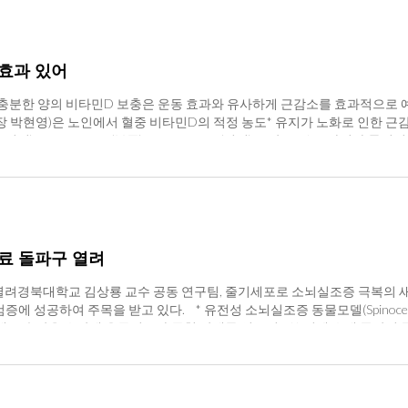
 효과 있어
 충분한 양의 비타민D 보충은 운동 효과와 유사하게 근감소를 효과적으로 
 박현영)은 노인에서 혈중 비타민D의 적정 농도* 유지가 노화로 인한 근
심각한 결핍), 10∼24ng/ml (부족), 25∼80ng/ml (적정) 근감소증*은 
발하여 건강한 노년생활을 위협하고 있다. 특히 노인들은 노화에 따른 항상
사전 예방이 반드시 필요하다. * 세계보건기구(WHO)는 2016년 근감소
인 치료제는 없음 국립보건연구원 내분비·신장질환연구과 연구팀은 노인에
운동을 하면 근육에서 근육호르몬인 마이오카인*이 분비되어 근육기능을 조
이오카인(myokine)은 근육에서 생성돼 혈액으로 분비되는 호르몬을 지칭하는
서 아펠린(Apelin)*과 그 수용체의 양이 급격히 감소함을 확인하였으며, 
료 돌파구 열려
실을 증명하였다. 또한, 비타민D에 의한 근기능은 운동 때와 유사한 수준으로
PJ와 결합하여 근기능 및 근육재생을 향상시킴 특히, 본 연구에서는 비
열려경북대학교 김상룡 교수 공동 연구팀, 줄기세포로 소뇌실조증 극복의 
힘으로써 그간 근감소증에 대한 비타민D 예방 효과 기전을 규명하였다. 이번 연구
 성공하여 주목을 받고 있다. * 유전성 소뇌실조증 동물모델(Spinocerebella
of the apelin/APJ system by vitamin D attenuates age-relat
을 유발해 운동실조와 균형 장애를 일으킴 ** 인체 유래 중간엽 줄기세포(Human bo
근감소증 예방과 그 기전을 직접적으로 밝힌 의미있는 연구”라고 언급하면서
, 항염증 작용과 손상된 조직 회복을 돕는 특성을 가짐 □ 경북대학교 생명
템켐온(김경숙 상임고문) 공동 연구팀의 유기적 협력 연구를 통해, 유전
다고 밝혔다. □ “소뇌실조증”은 치매나 파킨슨병과 같은 신경퇴행성 뇌질
중 하나이다. 게다가 진단이 어렵고 증상마저 다양하여 마땅한 치료제가 없