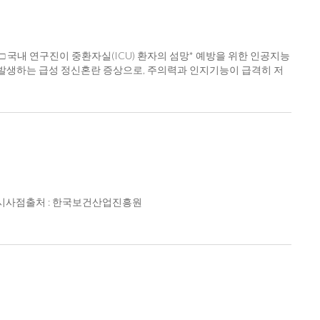
엽 줄기세포를 유전성 소뇌실조증 동물모델의 소뇌와 연수사이에 있
전성 소뇌실조증 동물모델의 척수강 내로 투여한 것이 투여하지 않은 모
인자의 수준이 정상 동물모델에 비해 약 절반 정도 감소했지만, 줄
엽 줄기세포가 신경세포를 보호하고 소뇌 기능 회복과 보존에 긍정적
 국내 연구진이 중환자실(ICU) 환자의 섬망* 예방을 위한 인공지능
과를 유도하고, 신경세포 보존율을 높이는데 긍정적인 영향을 미치는 것
 흔히 발생하는 급성 정신혼란 증상으로, 주의력과 인지기능이 급격히 저
적으로 인체 유래 중간엽 줄기세포를 투여받은 생쥐의 운동 능력을 평가한 결
토미딘* 약물의 투여량을 최적화하는 인공지능 모델 개발에 성공했다
연구성과는 실효적 치료제(법)이 없는 소뇌실조증에 대하여 인체 유
은 20-80% 발생하는 중대한 합병증으로, 환자의 장기적 인지기능 저
크게 도움이 될 수 있을 것”이라고 밝혔다. □ 이번 연구는 보건복지
 그동안 투여량 결정은 의사의 경험에 의존하기에 일관성이 부족하다
l Research & Therapy에 11월 9일 게재되었다. ※ 게재
으킬 수 있으므로 신중한 용량 조절은 매우 중요하다. □ 서울대병
hMSCs exerts therapeutic effects in SCA2 mice- 저자정보: (제1저
 이런 문제를 해결하기 위해 환자 2,416명의 데이터를 바탕으로
 김종헌 박사 (경북대학교 의과대학), 남영표 박사 (경북대학교), 김민
검사 결과 등 35가지 상태 정보를 실시간으로 분석해 6시간마다 약물
교신저자) 김상룡 교수 (경북대학교) <자료 문의> 경북대학교 자연과학
17mcg/kg/h)은 기존 의사 처방(섬망 발생 환자군 평균 0.236mc
 약물 부작용 위험이 줄어들고, 상태 정보에 맞춰 분석된 최적의 약물
 투여량을 객관적이고 과학적으로 결정할 수 있다는 강점을 가졌
 및 시사점출처 : 한국보건산업진흥원
대된다”고 설명했다. □ 서울대병원 이현훈 교수(데이터사이언스연구
 확보하고 향후 다양한 임상 분야에서의 AI 기술 적용 가능성을 제시했
S* 개발 사업‘의 지원으로 수행됐으며, 세계적 과학 학술지인 ‘네이
스템 ※ 게재 논문 정보 - 저널명: npj Digital Medicine (IF 12.4; JC
n critically ill patients- 저자정보: (제1저자) 이홍열 교수 (서울대학교병원)(교