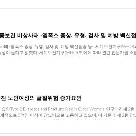
ID-19 진단이 없는 발생률과 비교하여 조정된 위험 비(aHR)로 분석하였다
시를 위한 하수 감시에서도 코로나19 바이러스 농도가 6월 말(26주)부터 
, 남성 9,284,896명[49.8%])이 포함되었으며, 중앙값(IQR) 연령은 49세(34-
9.2%로 4주 연속 증가*한 것으로 확인되었다. * 국내 인플루엔자 및 호흡기바이
함되었으며, 중앙값(IQR) 연령은 53세(38-67세)였습니다. 백신 미접종 코호트에는 중앙
(8.1주) 39.2% 코로나19의 오미크론 세부계통 점유율은 오미크론 JN.1 계열의 
이 포함되었다. 연구결과, 각 코호트 자료에서 정신질환 발생률은 COVID-19 진단 후
 JN.1 유래의 KP.3(JN.1.11.1.3)는 ’24.2월 미국 첫 검출 후, 52개국에
질환의 발생률은 백신 접종 전 및 미접종 코호트와 비교했을 때 백신 접종 코
3개의 추가 변이를 지니고 있어 면역회피능의 소폭 증가가 확인되나, 현재까지 중증도 증
ccinated People (2024)JAMA Psychiatry. doi: 10.1001/jamapsychi
5%) 추세(WHO GISAID, 8.8)를 보여, 세계보건기구도 모니터링변이*로
공중보건 비상사태 -엠폭스 증상, 유형, 검사 및 예방 백신접
98) 및 1.49(95% CI, 1.41~1.57)였고 백신 미접종 코호트에서 1.79(95% CI,
)는 최근 변이의 유행상황과 변이의 전파력, 중증도 등 특성을 반영하여, 기타
(95% CI, 0.85~0.98)로 나타났다. 정신질환 발병률 상승은 COVID-19로 입
유행이 진행된 유럽에서도(ECDC, 8.9.) KP.3 변이가 최근 유행의 원인
사태 -엠폭스 증상, 유형, 검사 및 예방 백신접종 등- 세계보건기구(WHO)
d Unvaccinated People (2024)JAMA Psychiatry. doi: 10.1001/jamap
】 질병관리청은 고위험군을 대상으로 지원하고 있는 코로나19 치료제의 사
성이 높다고 밝혔다. 세계보건기구(WHO)도 이에 따라 관련 전문가를 
, 코로나 중증도군에서, 정신질환 발병률은 최대 1년 동안 높게 증가했음을
으나 신속하게 추가구매를 추진하여 물량을 확보하고 있다고 밝혔다. 금주부
개 이상 국가로 확산하자 전세계적 비상사태를 선포한 바 있다. 엠폭스는 이
 비해 진단 후 1~4주 동안 우울증이 발생할 위험은 접종 전 코호트에서 93% (
에 여유분을 고려한 치료제 물량이 충분하게 공급되어, 전국 어디에서나 치료제
산되는 것으로 발표되었다.엠폭스(MPOX) 증상엠폭스에 감염된 사람들은 손, 
aHR 1.49, 1.45) 더 높게 나타났다. 반면 백신을 접종한 사람이 코로나19
군 환자에게 활용될 수 있도록 처방기준 준수를 당부드린다고 덧붙였다. 특히
는 대략 3~17일경으로 보고되고 있다. 이 기간 동안에는 증상이 없으며 
8% (aHR 0.91) 낮게 나타났다. 이러한 정신질환 발생률은 코로나19로 
자별 위험도를 고려하여 처방하기를 권고하였다. < 코로나19 먹는치료
럼 보일 수 있으며 통증이 있거나 가려울 수 있다. 미국 질병관리통제센터(
 증가한다는 것을 재입증하였으며, 백신 미접종, 코로나19 중증도 등은 코
9세 면역저하자 또는 기저질환* 하나 이상 보유자* ▲당뇨, ▲심혈관질환, ▲만성 
굴과 손, 발, 신체, 항문 및 생식기 주위에 나타날 수 있음)-입, 목구멍, 눈, 
 MedRIC (www.medric.or.kr)의 연구동향에서 제공되는 내용입니다.
)1) 만 60세 이상 고령자2) 만 18세~59세 면역저하자 또는 
 발진은 얼굴, 입, 손, 발, 가슴, 항문생식기 근처 등에서 나타날 수 있
ined구분전기간(‘20.1월~’23.8월)2023년(1월~8월)표준화치명률0.100.0560세
※ ‘22년 5월 이후 비풍토병 국가에서 유행 중인 사례는 발진 전 전구기(발
을 가진 노인여성의 골절위험 증가요인
: 질병관리청 코로나19 감염 예방 수칙권고(8.15목)
문궤양, 구강 점막 궤양, 항문직장 통증, 안구 통증, 이급후증 등을 동반하는 
발진은 초기에는 뾰루지나 물집처럼 보일 수 있으며, 통증과 가려움증 동반하기도 한
 2 Diabetes and Fracture Risk in Older Women 연구배경제 2
 림프절 부종, 피로, 근육통 및 요통, 두통, 호흡기 증상(인후통, 코막힘, 
계적으로 5억명 이상이 당뇨병으로 고통하고 있으며, 이 가운데 제 2형 당뇨
-성교 등을 통한 피부와 피부접촉(Skin-to-Skin)-구강과 구강 접촉 (eg., 키스 등)-
 부담은 지속적으로 크게 증가할 것으로 예상하고 있다. 당뇨병으로 인한 
ox 증상은 얼마나 오래 지속되나?일반적으로 엠폭스 증상은 바이러스에 노출된
경화증, 말초 신경 병증, 시각 장애 등을 유발하고 신체 기능을 저하시킨다.
상이 있는 경우 의료 기관에 방문하도록 권고하고 있다. 엠폭스에 걸린 사
. 최근 연구 메타 분석에 따르면 제2형 당뇨병을 가진 남성과 여성 모두에