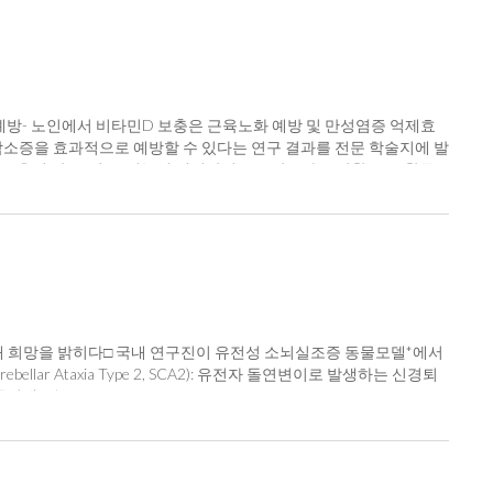
예방- 노인에서 비타민D 보충은 근육노화 예방 및 만성염증 억제효
감소증을 효과적으로 예방할 수 있다는 연구 결과를 전문 학술지에 발
나이가 들면서 근육의 양, 근력, 근기능이 비정상적으로 감소하는 질환으로, 활동
성 감소로 인해 체내 대사 상태를 일정하게 유지하기 어려워 만성질환
증을 질병으로 분류하여 질병코드를 부여하였고, 우리나라는 2021년
서 근감소를 예방하고 개선 할 수 있는 방법으로 비타민D에 초점
절한다. 이에 연구팀은 비타민D와 근감소증을 조절하는 마이오카인
 용어로 근기능 향상 뿐만아니라 뇌, 간, 지방 등에서의 대사조절 및
비타민D(20,000IU/kg)를 보충한 결과 아펠린의 혈중 농도 및 그
 개선됨을 밝혔다. * 아펠린(Apelin)은 77개의 아미노산으로
타민D가 근육호르몬 아펠린과 그 수용체의 발현을 직접적으로 조절하
새 희망을 밝히다□ 국내 연구진이 유전성 소뇌실조증 동물모델*에서
 결과는 의과학 분야 국제 학술지 “Life Sciences” 최근호에
r Ataxia Type 2, SCA2): 유전자 돌연변이로 발생하는 신경퇴
ed muscle atrophy (붙임1 참고) 박현영 국립보건연구원장은 “본 연구 결과는 노인
ne marrow-derived mesenchymal stem cells, hM
, “충분한 비타민D 섭취로 근감소증 발생 예방을 통해 건강 수명
공학부 김상룡 교수, 경북대학교 의과대학 약리학교실 석경호 교수, 칠
성 소뇌실조증 동물모델에서 인체 유래 줄기세포 투여에 의한 운동기
환이다.전세계 소뇌실조증 환자는 263만명으로, 정확한 발병원인
는 안타까운 실정이다. □ 본 연구팀은 소뇌실조증 극복을 위한 치