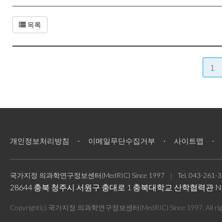
형성될 때까지 다른 사람에게 바이러스 전파 가능
에서 실시된 2건의 대규모 코호트 연구에서는 골
지속적인 글로벌 발병 동안 엠폭스가 얼마나 많
이 증가하는지, T2D가 뼈의 손상 또는 신체 기
스 두가지 유형 엠폭스는 클레이드 I (Clade I)
목록
정보를 사용하여 전향적 인구 기반 연구인 SUPE
또는 성적 접촉 포함), 오염된 물질과의 접촉을 통해
구 기반 Sahlgrenska 대학 병원 골절 위험
구에게나 전파될 수 있다.수두에 걸린 사람의 수두
결과는 JAMA Network 2024년 8월호에 발
엠폭스에 걸린 임산부는 임신 중 태아에게 바이
가, 뼈 미세구조 개선, 뼈 재료 강도 유사하지만
구강, 항문 또는 질 성교 또는 성기(음경, 고환, 
80세 여성 3,008명 중 제2형 당뇨병이 있는 여성
1
엠폭스와 일치하는 발진이 나타나는 경우에만 테
n. 2024;7(8):e2425106. doi:10.10
료 기관을 방문하여 엠폭스 검사를 받아야 하는지
모든 부위에서 더 높은 골밀도는 나타내었다(전체 고관절,
변을 세게 문지를 수 있다. 또한 하나 이상의 
높았으며 소주골 부피 비율도 8.7% 더 높았다.
엠폭스 바이러스가 검출되는지 확인하기 위해 표
나은 뼈미세 구조를 나타내었고, 뼈강도 지수(bone m
전파되지 않도록 예방 조치를 취하는 것이 필요
교할 때 더 열악한 것으로 나타났다. 이는 T2D
해야한다. 엠폭스에 감염된 경우, 대부분 경미하게
더 높은 것은 골격의 특성에서 기인하는 것이 열
수유부, 기저 질환자 등)에서 드물게 중증(출혈, 
개인정보처리방침
이메일무단수집거부
사이트맵
합병증이나 뇌(뇌염) 또는 눈 감염이 일어난 경
와 위험도를 고려하여, 필요 시 항바이러스제 
과가 음성인 경우: 음성 검사 결과는 검사에서 
권고하고 있다.테스트 결과가 결정적이지 않은 경우:
국가지정 의과학연구정보센터(MedRIC) Since 1997
Tel.
043-261-3
에 해당된다면 엠폭스 백신접종을 해야한다.<엠폭
28644 충북 청주시 서원구 충대로 1 충북대학교 산학협력관 N
동안 성관계를 가졌거나 가질 것으로 예상되는 경우
는 지역에서 대규모 공개 행사와 관련된 성행위엠
Copyright(c) 국가지정 의과학연구정보센터(MedRIC) Since 1997. All right
종을 받아야 백신 접종이 완료된다. 2차 접종까지 
에게는 부작용이 나타날 수 있다. JYNNEOS 백