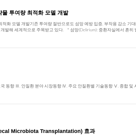
시키는 항염증 능력과 신경보호인자 분비를 유도할 수 있는 인체 유래 중간
 치료 효과를 연구하였다. □ 연구 결과, 인체 유래 중간엽 줄기세포를 유
 약물 투여량 최적화 모델 개발
증가함을 확인하였다. 특히, 줄기세포를 투여하지 않은 모델에서는 신경영양
 동물모델과 유사한 수준으로 보존되었다. 이러한 결과는 인체 유래 중간
최적화 모델 개발기존 투여량 절반으로도 섬망 예방 입증, 부작용 감소 기대□
와 함께, 동물모델의 소뇌에서 FSTL1* 단백질 발현을 증가시켜 항염증 효
 개발해 세계적으로 주목받고 있다. * 섬망(Delirium): 중환자실에서
in-like 1): 세포 성장, 염증 반응, 조직 재생 등을 조절하는 단백질 ○ 궁극
미치는 증상 □ 서울대병원 연구팀이 중환자실 섬망 예방을 위한 덱스메데
로 돌아온 것을 확인할 수 있었다. □ 연구를 주도한 김상룡 교수는 “이번 
dine): 중환자실에서 섬망 예방을 위해 사용되는 진정제 □ 중환자실에서 섬망
 있음을 보여주며, 소뇌실조증 치료제(법) 개발과 연관된 임상 연구 확대에 
초래한다. 최근 덱스메데토미딘이 섬망 예방에 효과적인 것으로 알려졌으나,
지원으로 수행되었으며, 세포 및 조직 공학 분야 우수 국제학술지인 Stem Cel
여되었을 때 맥박이 지나치게 느려지거나 저혈압이 발생하는 등 부작용을 일
(IF 7.1; JCR 상위 10% 이내)- 논문명: Post-symptomatic administration of 
호걸 교수와 이형철 교수, 데이터사이언스연구부 이현훈 교수 공동연구팀은
arma Chanchal 박사 (경북대학교), 홍정완 박사 (아스트로젠),(공동저자)
하는 AI 모델을 개발했다. □ 이 AI 모델은 개별 환자의 활력징후, 혈액
켐온), 석경호 교수 (경북대학교), 이호원 교수 (칠곡경북대학교병원), (
터로 성능을 검증한 결과, AI 모델이 제안한 투여량(섬망 발생 환자군 평균 0.1
망 예방이 가능함을 입증했다. ○ AI 모델 개발로 환자는 서맥, 저혈압 같은
 이홍열 교수(중환자의학과)는 “이번에 개발된 AI 모델은 섬망 예방 약물
. 주요국 동향 Ⅲ. 안질환 분야 시장동향 Ⅳ. 주요 안질환별 기술동향 Ⅴ. 종합
 예방이 가능하다는 점에서 환자의 부작용 위험을 줄일 수 있을 것으로 기
한 AI 기술의 성공적 개발 사례”라며 "의료 AI 분야에서의 국가 경쟁력을
한국보건산업진흥원이 추진하는 '중환자 특화 빅데이터 구축 및 AI기반 CDS
 게재되었다. * CDSS(Clinical Decision Support System): 임상의사결정지원시
odel for optimizing dexmedetomidine dosing to prevent delirium i
 서울대학교병원 이현훈 교수(hhoon@snu.ac.kr)
icrobiota Transplantation) 효과