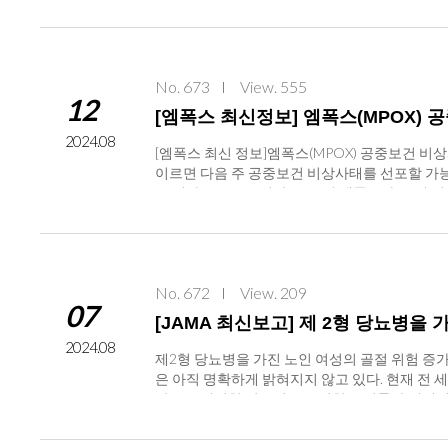
신 질환의 발생률을 COVID-19 이전이나 COV
코로나19 등 감염병 발생 추이에 대한 보완적 감
는 18,648,606명(여성 9,363,710명[50.2%]
률도 증가하는 추세이며, 8월 1주 기준 검출률이 3
[52.1%], 남성 6,726,730명[47.9%])이 포
→ (7.3주) 24.6% → (7.4주) 29.2% → 
명[42.1%], 남성 1,878,814명[57.9%])
33.4%p)로 가장 높게 확인되었다.※ 오미크론 KP.3▹
와 비교하여 증가하였음을 나타내었다. 또한 정신 
No. 673
View. 555
정하여 감시하는 KP.3는 JN.1 대비 S 단백질에 
12
d Mental Illnesses in Vaccinated and Unva
전 세계적인 증가(6월: 37.1% → 7월: 48.
[엠폭스 최신정보] 엠폭스(MPOX) 
R은 백신 접종 전 코호트에서 1.93(95% CI, 1.88~1.
는 보고는 없는 상황이다. * 세계보건기구(WHO
2024.08
서 1.16(95% CI, 1.12~1.20) 및 0.91
다 먼저 코로나19의 KP.3 변이바이러스에 의한 
[엠폭스 최신 정보]엠폭스(MPOX) 공중보건 비상
-19 and Mental Illnesses in Vaccinated an
평가하고 있다. 【코로나19 치료제 공급 계획
이르면 다음 주 공중보건 비상사태를 선포할 가능
분석 자료를 통해 코로나19 백신 미접종자 가운데
어, 일시적으로 치료제 공급에 차질이 발생하였
고 있다. WHO는 지난 2022년 엠폭스가 70
신질환 발생위험이 높게 나타났다. 코로나19 진단 전에
막 주(8.25.~8.31.)까지는 전체 담당약국
명했으나, 사람 간 성접촉 등을 통해서도 감염이 확
았으며, 심각한 정신질환 위험은 각각 49%, 45% (
사드리며, 코로나19 치료제가 꼭 필요한 고위험
기 근처에 발진이 나타나는 경우가 많다. 잠복기
1.16) 높았으며, 심각한 정신질환 위험은 오히려 
호할 수 있도록 60세 미만 환자의 경우 환
단계를 거친다.발진은 처음에는 여드름이나 물집처
연구결과는 코로나19 진단 후 정신질환의 위험이
중등증)1) 만 60세 이상 고령자2) 만 12세~5
부은 림프절-근육통과 요통-두통 -호흡기 증상-발진(얼
다. 의과학연구정보센터(MedRIC) 제공* 본 내용은
발달장애 또는 정신질환자라게브리오(경·중등증
No. 672
View. 209
um) 부종과 통증-소변을 볼 때 통증 어려움 특히
07
위: %, 출처:주간 건강과 질병, ‘24.5.16)undef
(물집)→농포(고름)→가피(딱지)) 등으로 진행)
[JAMA 최신보고] 제 2형 당뇨병
0.0570~79세0.400.16≧80세1.750.73출처 
기)에 발진 수가 5개 미만으로 나타나기도 하고 항
2024.08
K Health Security Agency)엠폭스 
제2형 당뇨병을 가진 노인 여성의 골절 위험 증가 요인Type
난다. 엠폭스의 주요 증상을 요약하면, 발열, 오한,
은 아직 명확하게 밝혀지지 않고 있다. 현재 전 세
피부 접촉 (Mouth-to -Skin) (eg., 구강 성교)
앞으로 이러한 당뇨병으로 인한 유병률과 경제적
시트, 타월, 옷이나 기타 표면을 통한 감염 Mp
신체 장기, 심장병, 신부전, 뇌졸중, 죽상 동맥 
에 발진이 발생할 가능성이 높다. 발진 등의 증
고되고 있지만 그 정도는 다양하게 나타나고 있다