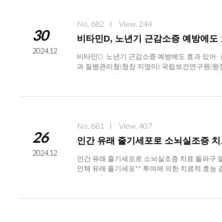
No. 682
View. 244
30
비타민D, 노년기 근감소증 예방에도
2024.12
비타민D, 노년기 근감소증 예방에도 효과 있어-
과 질병관리청(청장 지영미) 국립보건연구원(원장
표하였다. * 혈중 비타민 D 범위 : 10ng/ml (
장애 및 당뇨병, 대사질환 등 노인성 질환을 유
에 더욱 취약하므로 근감소증이 발생되지 않도록 
에 정식 질병으로 부여하였지만 아직까지 직접적
을 맞추어 근감소증 개선 효과를 확인하였다. 
No. 681
View. 407
과의 상관성에 주목하였다(붙임 2 참고). * 마
26
염증완화에 영향을 미침나이가 들수록 마이오카인 중에
인간 유래 줄기세포로 소뇌실조증 치
수용체 발현 증가로 인해 근육기능이 개선된다는 사
2024.12
이루어진 펩타이드로 G-단백질 결합 수용체인 A
인간 유래 줄기세포로 소뇌실조증 치료 돌파구 
여 근감소 예방과 개선에 영향을 주는 것을 처음 밝
인체 유래 줄기세포** 투여에 의한 치료적 효능 검증에
온라인 게재(10.31.) 되었다. ※ 논문명: Activation 
행성 질환을 재현한 모델로, 소뇌와 뇌간의 신경세포 손상
에서 운동효과와 유사하게 비타민D 섭취를 통한 
SCs): 인간 골수에서 추출된 중간엽 줄기세포로
을 향상시킬 수 있을 것으로 기대된다”고 전했다.
곡경북대학교병원 신경과 이호원 교수와 ㈜코아스
능 및 신경세포 보호 효능을 검증하는 데 성공했
과 발생과정이 명확하게 밝혀지지 않은 희귀질환 