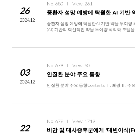
No. 680
View. 261
료 전략으로, 뇌염증 반응을 억제하거나 완화 
26
는 지주막하 공간(이하 척수강) 안으로 투여하여
중환자 섬망 예방에 탁월한 AI 기반
델에 비해 소뇌 내 신경영양인자가 유의미하게 
2024.12
기세포를 투여한 경우 신경영양인자 수준이 정상
중환자 섬망 예방에 탁월한AI 기반 약물 투여량 
인 영향을 미칠 수 있음을 보여준 것이다. ○ 이
(AI) 기반의 혁신적인 약물 투여량 최적화 모델을
도 확인할 수 있었다. * FSTL1(Follistat
하되어 환자의 생존율과 예후에 부정적 영향을 
과, 손상된 신경 기능이 정상 수준의 운동 능력으
고 밝혔다. * 덱스메데토미딘(Dexmedetomi
래 중간엽 줄기세포의 활용이 중요한 방안이 될 수
하, 기계호흡 기간 연장, 재원기간 증가 등을 
부의 첨단의료기술개발사업과 공익적의료기술연구사업의 
는 문제가 지적되었다. 환자에게 약물이 과잉 투
논문 정보 - 저널명: Stem Cell Research & Therapy 
원 중환자의학과 이홍열 교수, 마취통증의학과 류
자) 김세환 박사 (경북대학교),(공동 제1저자) Sh
No. 679
View. 60
개별 환자에게 최적화된 맞춤형 약물 투여량을 제시
03
성 팀장, 이태용 이사, 김경숙 상임고문 (코아스템
투여량을 정확하게 제시한다. ○ 환자 270명의 데이
안질환 분야 주요 동향
대학 생명공학부 김상룡 교수 (053-950-7362)
g/kg/과h)보다 더 낮은 용량으로도 효과적인 섬
2024.12
투여량을 받을 수 있게 된 것이다. □ 서울대병원
안질환 분야 주요 동향Contents Ⅰ. 배경 Ⅱ
다”며 “특히 더 낮은 약물 용량으로도 효과적인
부)는 “이번 연구는 한국형 의료 빅데이터를 활용
다"라고 평가했다. □ 이번 연구는 보건복지부와 
처 디지털 메디슨(npj Digital Medicine)’ 11월호에
R 상위 1% 이내)- 논문명: Reinforcement learning m
신저자) 이현훈 교수 (서울대학교병원) <자료 문의>
No. 678
View. 1719
22
비만 및 대사증후군에게 ’대변이식(Fecal M