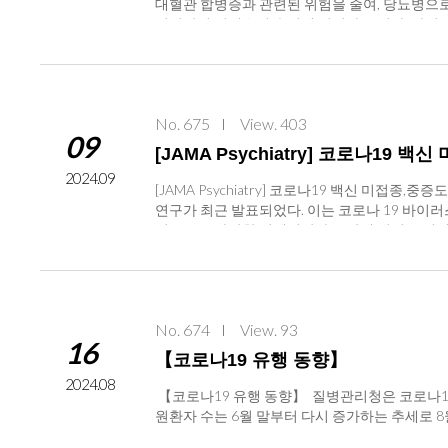
대혈관 합병증과 관련된 위험을 줄여, 당뇨병으로 
적으로 확인됐고 즉시 발생할 수 있는 이상반응은
ology, DOI 10.3389/fimmu.2024
년이상의 기대수명 손실에 직면하고 있다. 하지만 
졌다. 경로면에서는 하부위장관을 통한 대변이식
감염된 세포를 신속하게 식별 제거할 수 있다. 감
비율이다. 젊은 시기의 당화혈색소 관리는 장기
평가하는 추적관찰을 시행하도록 권고하고 있으며,
달성된다. NK 세포는 면역세포 T 세포와 상호 
동 인슐린 투여는 증가된 당화 헤모글로빈(glycat
는 대변이식 후 최소 8주에 시행하도록 권고하고 있다. 출처 : Fecal 
세포 활동(NKA)은 면역학적으로 감염 감수성 과
재까지 자동 인슐린 투여는 제 1형 당뇨병을 가
110803 최근 연구에서는 체계적 고찰과 메타
정 시 심박수가 비교적 빠른 그룹인 C3 (70~80b
에 대한 데이터 검증이 필요하다. 이 연구는 어린이와 청소
과가 발표되었다. 비만 및 대사 증후군 치료에서
지표가 높고, 면역력이 떨어지는 환자 비율이 높을
No. 675
View. 403
o 25 years were enrolled in this trial.(출처 
서 마른 기증자의 FMT와 위약을 비교하는 RCT
09
주에서 가장 높게 나타난 결과와 일치하였다. 제
대조 임상시험설계로 수행되었다. 제 1형 당뇨병 환
연구가 포함 기준을 충족하였고 총 334명의 환자
[JAMA Psychiatry] 코로나19
증반응이 없더라도 갑작스러운 RHR이나 혈압 상승
뇨병 치료를 받도록 배정하여 비교하였다. 대상자 
R, 수축기 혈압, 이완기 혈압, 총 콜레스테롤, 
2024.09
dric.or.kr)의 연구동향에서 제공되는 내용입니다
수치에서 조정된 기준선의 그룹 간 차이를 비교 평가하였다.그림 2) Pa
[JAMA Psychiatry] 코로나19 백신 
세트산을 포함한 비만 매개변수는 FMT 후 증가하였다. 연구결과
ashed line represents the recommended target (7.
연구가 최근 발표되었다. 이는 코로나 19 바이
MT)은 혈압이 높고, 포도당 및 인슐린 대사 장애가
r Young People with Type 1 Diabetes
니즘으로 다양한 신체기관과 증상에 미치는 심리 
리드 및 CRP를 포함한 대부분의 복부 비만과 관
시험을 완료하였다. 13주차에 평균(±SD) 당화혈색
으며 이러한 현상은 백신을 접종하지 않은 인구에
있으며, 혈중 지질이 높은 대사성 질환을 가진 비
로 변화했다(기준선 조정 군 간 차이, -2.5% 포인트;
강과 정신 질환 발병과 관련이 있음이 발표되었
병, 과민성 대장증후군과 같은 염증성 장질환에도
었다. 대조군에서는 중증 저혈당증 사례가 1건, 당뇨병
대한 연구는 아직 밝혀지지 않았다. 이번에 수행된
신경발달장애 등에서도 FMT에 대한 효과 검증
ording to Time of Day.(출처 : Automated Insu
브리스톨대학교 워커 박사(Venexia M. Walke
교 (출처 : Automated Insulin Delivery for
No. 674
View. 93
환의 종류와 COVID-19 이후 부작용으로 정신
16
한 이 시험에서 자동 인슐린 투여는 일반적인 당
터 2024년 6월까지의 데이터로 영국 일반의료에
【코로나19 유행 동향】
형 당뇨병을 가진 80명의 어린이와 청소년을 대
년 6월동안 알파 변이 시대의 자료와, 델타변이 
2024.08
기 임상 연구결과이므로 장기적인 임상 추이와 대규모 데이터 검
(National Health Service England
【코로나19 유행 동향】 질병관리청은 코로나19
ew Zealand Clinical Trials Registry 
의료에 6개월 이상 등록되어 있고, 18~110세 
원환자 수는 6월 말부터 다시 증가하는 추세로 8월 2주차
ferencesLivingstone SJ, Levin D, Looker HC, et 
결과 측정 변수는 코로나 19 진단 후, 우울증, 심
주) 869 → (8.2주(잠정)) 1,357 연령별로는 65
People with Type 1 Diabetes and Elevated A1c (