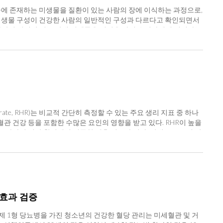
의 분변 속에 존재하는 미생물을 질환이 있는 사람의 장에 이식하는 과정으로,
 미생물 구성이 건강한 사람의 일반적인 구성과 다르다고 확인되면서
사람의 대변에 있는 장내 미생물을 질병을 가진 수여자에게 이식하는
생물로 가득한 하나의 우주라는 관점으로 미생물이 질병과 어떤 관계가
한 질환에 대한 대변이식의 치료 효과를 평가하는 연구가 이뤄지고
임상 가이드라인을 발표해 왔다. 우리나라에서도 국내 실정에 맞는 대
기기능성질환·운동학회 장내세균치료연구회가 개발을 이끌었고 소화
하였다. 가이드라인에서는 대변이식을 최소 2회 이상 재발한 재발
또는 중증 CDI 환자에게도 대변이식을 고려할 수 있다고 명시했다. 재발성 또는
대한 대변이식의 유효성 결과는 혼재된 상황이다. 이에 CDI 외 질환 환
염증성 장질환 치료를 위한 대변이식을 시행한다면 발적(flare)을
ate, RHR)는 비교적 간단히 측정할 수 있는 주요 생리 지표 중 하나
 위장관 상태를 확인하도록 강하게 권고했다. 그리고 기증자는 2~
혈관 건강 등을 포함한 수많은 요인의 영향을 받고 있다. RHR이 높을
이뤄져야 하며, 기증 후보자는 기증 혜택 및 위험을 충분히 숙지한
 증가하여 임상 환경에서 귀중한 예후 지표가 된다. 반대로 RHR이 낮
 △장내 세균총 교란과 연관된 잠재적 질환 △장내 세균총을 변화시킬
NK 면역세포 활성도와 안정 시 심박수, 스트레스 호르몬 코티졸,
 항생제 복용을 중단하도록 권고했다. 종류와 관계없이 모든 항생제
국제학술지 ‘Frontiers in Immunology’ 최신호에 게재되었
해 대변이식 전 장세척을 진행하도록 제안했다. 대변이식 시 최소
되었다. 참여자 가운데 1) 악성 질환의 병력이 있는 사람(n=56), 2)
문기관에서 제조한 대변이식용 냉동대변(frozen stool)을 사용하
사람(n=5), 4) 급성 감염성 질환(n=6), 5) 휴식 시 심박수에 대
 경우 기증자의 대변을 담은 캡슐을 대변이식에 사용할 수 있다고 제시
1)은 제외되었고 19세 이상의 성인을 대상으로 최종 7,500명의 데이터가
. 대변 주입 경로는 가능하다면 초기에 대변 현탁액을 우결장에 대장
pm), C2 (60–70bpm), C3 (70–80bpm), C4 (≥ 80bpm). C1
 효과 검증
a)을 적용할 수 있음을 가이드라인에서 명시했다. 아울러 임상적으로
75)과 C4 (OR: 1.55, 95% CI: 1.20–2.00)에서 상당히 높게 나타
입을 피하도록 했다. 가이드라인에서는 대변이식 전 환자에게 시술
타났다. 안정 시 심박수에 따라 4개의 그룹(≤60bpm, 60~70bp
제 1형 당뇨병을 가진 청소년의 건강한 혈당 관리는 미세혈관 및 거
 CDI 치료에 안전하다고 보고된다고 기술했다. 대변이식 후 일반
 따른 낮은 NKA를 가진 대상의 비율(출처 : Frontiers in immun