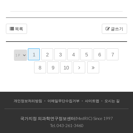
목록
글쓰기
1
2
3
4
5
6
7
8
9
10
개인정보처리방침
이메일무단수집거부
사이트맵
오시는 길
국가지정 의과학연구정보센터(MedRIC) Since 1997
Tel.
043-261-3460